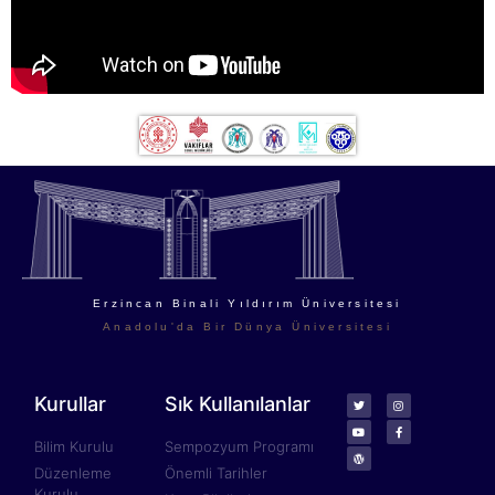
Erzincan Binali Yıldırım Üniversitesi
Anadolu'da Bir Dünya Üniversitesi
Kurullar
Sık Kullanılanlar
Bilim Kurulu
Sempozyum Programı
Düzenleme
Önemli Tarihler
Kurulu